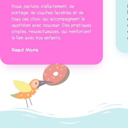
Nous parlons d’allaitement, de
portage, de couches lavables et de
tous ces choix qui accompagnent le
quotidien avec douceur. Des pratiques
simples, respectueuses, qui renforcent
le lien avec nos enfants.
Read More