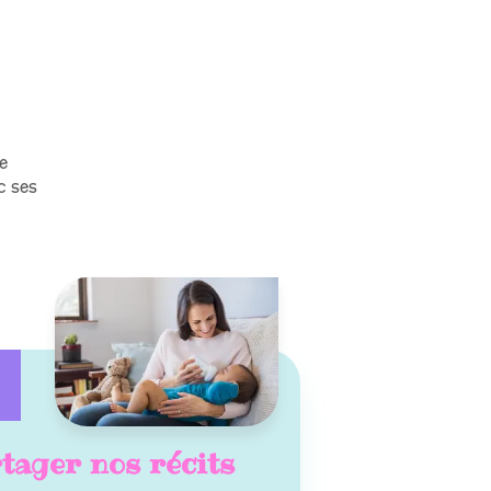
e
c ses
tager nos récits