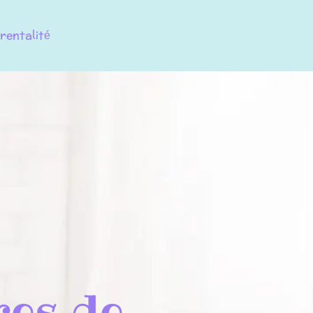
rentalité
res de