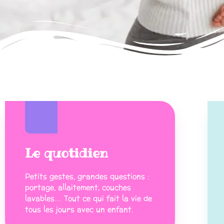
Le quotidien
Petits gestes, grandes questions :
portage, allaitement, couches
lavables… Tout ce qui fait la vie de
tous les jours avec un enfant.